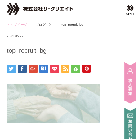
ブログ
top_recruit_bg
2023.05.29
top_recruit_bg