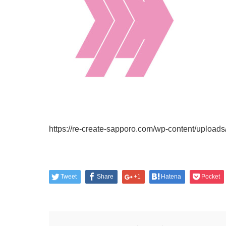
https://re-create-sapporo.com/wp-content/uploads
Tweet
Share
+1
Hatena
Pocket