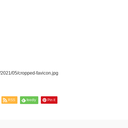
/2021/05/cropped-favicon.jpg
RSS
feedly
Pin it