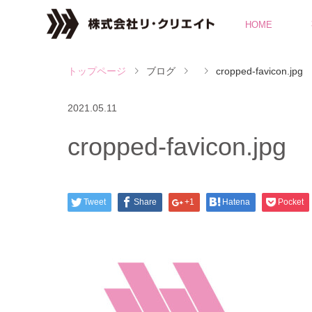
HOME
ブログ
cropped-favicon.jpg
2021.05.11
cropped-favicon.jpg
Tweet
Share
+1
Hatena
Pocket